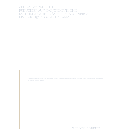
ZEITLOS. WARM. ECHT.
REDUZIERT AUF DAS WESENTLICHE.
RUHE IM ABLAUF. PRÄSENZ IM AUGENBLICK.
FINE ART LOOK, OHNE DISTANZ.
Für besondere Orte begleite ich Hochzeiten in ganz Österreich – besonders gern in Schlösser, Villen und Weingüter und Orte mit
Atmosphäre und Charakter.
WIE ICH ARBEITE