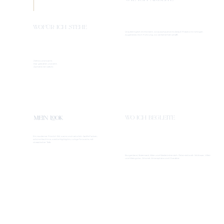
WOFÜR ICH STEHE
Unaufdringlich im Moment, vorausschauend im Ablauf. Präsenz im richtigen
Augenblick. Dort Führung, wo sie Sicherheit schafft.
Zeitlos und warm.
Klar gestaltet und echt.
Ästhetik mit Gefühl.
MEIN LOOK
WO ICH BEGLEITE
Ein moderner Fine Art Stil, warm und natürlich. Sanfte Farben,
schöne Hauttöne, weiche Highlights, ruhige Tonwerte, mit
cineastischer Tiefe.
Burgenland, Steiermark, Wien und Niederösterreich. Österreichweit. Schlösser, Villen
und Weingüter, Orte mit Atmosphäre und Charakter.