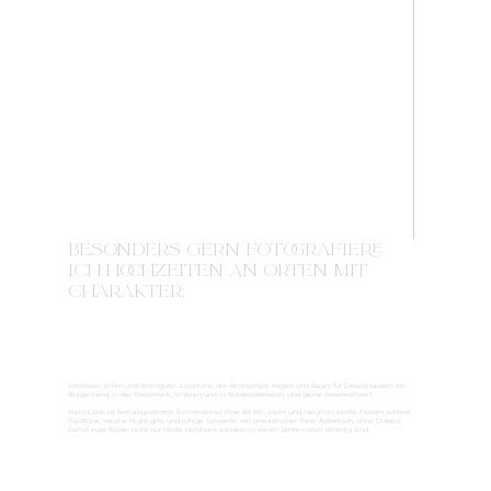
BESONDERS GERN FOTOGRAFIERE
ICH HOCHZEITEN AN ORTEN MIT
CHARAKTER:
Schlösser, Villen und Weingüter. Locations, die Atmosphäre tragen und Raum für Details lassen. Im
Burgenland, in der Steiermark, in Wien und in Niederösterreich, und gerne österreichweit.
Mein Look ist fein abgestimmt. Ein moderner Fine Art Stil, warm und natürlich: sanfte Farben, schöne
Hauttöne, weiche Highlights und ruhige Tonwerte, mit cineastischer Tiefe. Ästhetisch, ohne Distanz.
Damit eure Bilder nicht nur heute berühren, sondern in vielen Jahren noch stimmig sind.