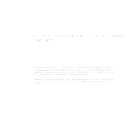
Menu
ICH BIN STEFAN MANG, HOCHZEITSFOTOGRAF AUS DEM
BURGENLAND.
Ich begleite stilbewusste Paare in Österreich, die Ästhetik schätzen und sich eine zeitlose
Hochzeitsreportage wünschen. Meine Arbeit ist ruhig und klar gestaltet. Unaufdringlich im
Moment, aufmerksam in den Zwischentönen. Ich achte auf Licht, Raum und Details, damit
Bilder entstehen, die elegant wirken und trotzdem echt bleiben.
Privat bin ich ein geerdeter Mensch. Familie und Natur geben mir Ruhe, und genau diese
Ruhe bringe ich in eure Begleitung mit. Mit Struktur im Ablauf und Präsenz im richtigen
Augenblick.