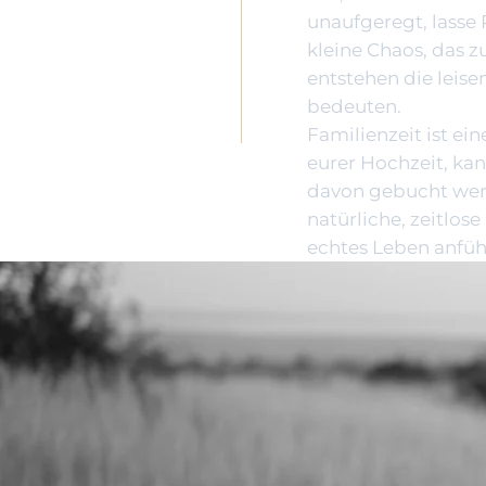
unaufgeregt, lasse
kleine Chaos, das 
entstehen die leis
bedeuten.
Familienzeit ist e
eurer Hochzeit, k
davon gebucht werd
natürliche, zeitlos
echtes Leben anfüh