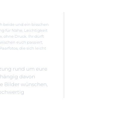
h beide und ein bisschen
ing für Nähe, Leichtigkeit
 ohne Druck. Ihr dürft
zwischen euch passiert,
aarfotos, die sich leicht
änzung rund um eure
bhängig davon
ose Bilder wünschen,
hochwertig