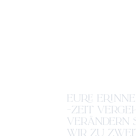
EURE ERINN
-ZEIT VERGE
VERÄNDERN S
WIR ZU ZWEI