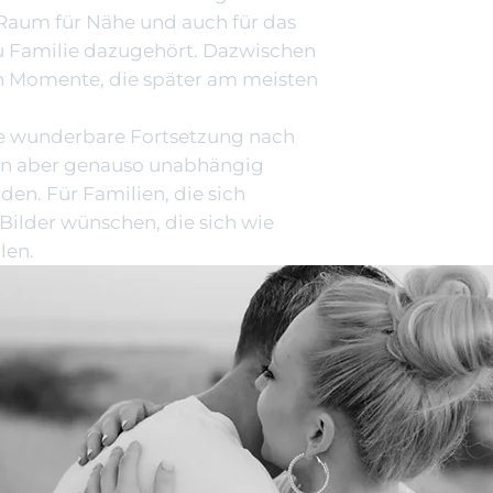
 Raum für Nähe und auch für das
zu Familie dazugehört. Dazwischen
en Momente, die später am meisten
ine wunderbare Fortsetzung nach
ann aber genauso unabhängig
en. Für Familien, die sich
e Bilder wünschen, die sich wie
len.