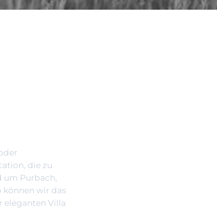
 oder
tion, die zu
nd um Purbach,
 können wir das
 eleganten Villa