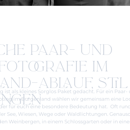
CHE PAAR- UND
NFOTOGRAFIE IM
AND–ABLAUF, STIL
g ist als kleines Sorglos Paket gedacht. Für ein Paar-
UNGEN
oting im Burgenland wählen wir gemeinsam eine Loca
der für euch eine besondere Bedeutung hat. Oft ru
ler See, Wiesen, Wege oder Waldlichtungen. Genauso
den Weinbergen, in einem Schlossgarten oder in einer