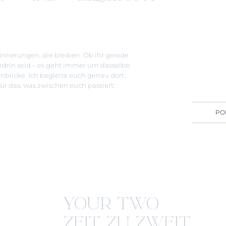
nnerungen, die bleiben. Ob ihr gerade
drin seid – es geht immer um dasselbe:
licke. Ich begleite euch genau dort.
ür das, was zwischen euch passiert.
PO
YOUR TWO
ZEIT ZU ZWEIT