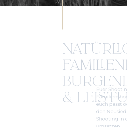
NATÜRLI
FAMILIE
BURGENL
Euer Shootin
& LEIST
Familiensho
euch passt o
den Neusied
Shooting in 
umsetzen.