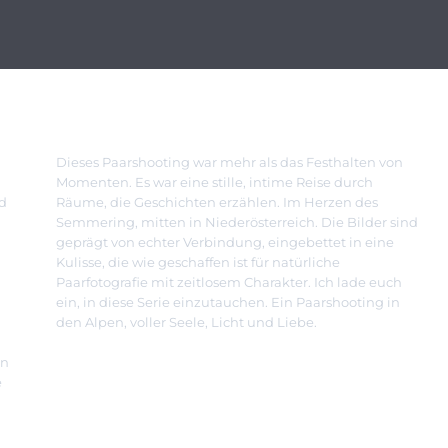
Dieses Paarshooting war mehr als das Festhalten von
Momenten. Es war eine stille, intime Reise durch
d
Räume, die Geschichten erzählen. Im Herzen des
Semmering, mitten in Niederösterreich. Die Bilder sind
geprägt von echter Verbindung, eingebettet in eine
Kulisse, die wie geschaffen ist für natürliche
Paarfotografie mit zeitlosem Charakter. Ich lade euch
ein, in diese Serie einzutauchen. Ein Paarshooting in
den Alpen, voller Seele, Licht und Liebe.
in
e