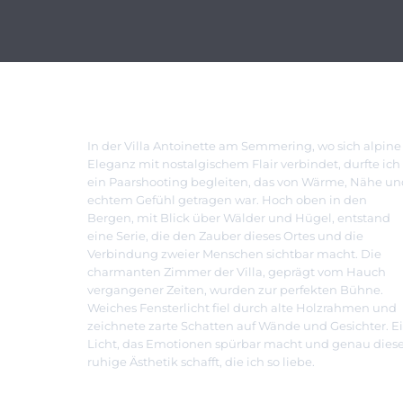
In der Villa Antoinette am Semmering, wo sich alpine
Eleganz mit nostalgischem Flair verbindet, durfte ich
ein Paarshooting begleiten, das von Wärme, Nähe un
echtem Gefühl getragen war. Hoch oben in den
Bergen, mit Blick über Wälder und Hügel, entstand
eine Serie, die den Zauber dieses Ortes und die
Verbindung zweier Menschen sichtbar macht. Die
charmanten Zimmer der Villa, geprägt vom Hauch
vergangener Zeiten, wurden zur perfekten Bühne.
Weiches Fensterlicht fiel durch alte Holzrahmen und
zeichnete zarte Schatten auf Wände und Gesichter. E
Licht, das Emotionen spürbar macht und genau dies
ruhige Ästhetik schafft, die ich so liebe.